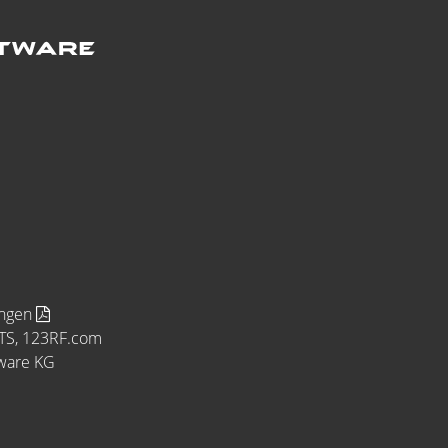
ungen
MTS, 123RF.com
tware KG