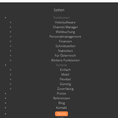
Seiten
Funktionen
Hotelsoftware
Channel-Manager
Webbuchung
Personalmanagement
Finanzen
Schnittstellen
Statistiken
Für Österreich
Weitere Funktionen
Vorteile
Einfach
Mobil
Flexibel
Günstig
Zuverlässig
Preise
Referenzen
Blog
Kontakt
Demo