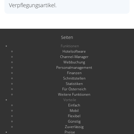
Verpflegungsartikel.
Seiten
Funktionen
Hotelsoftware
Channel-Manager
Webbuchung
Personalmanagement
Finanzen
Schnittstellen
Statistiken
Für Österreich
Weitere Funktionen
Vorteile
Einfach
Mobil
Flexibel
Günstig
Zuverlässig
Preise