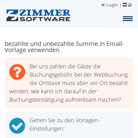
Login
|
bezahlte und unbezahlte Summe in Email-
Vorlage verwenden
Bei uns zahlen die Gäste die
Buchungsgebühr bei der Webbuchung,
die Ortstaxe muss aber vor Ort bezahlt
werden, wie kann ich darauf in der
Buchungsbestätigung aufmerksam machen?
Gehen Sie zu den Vorlagen-
Einstellungen: