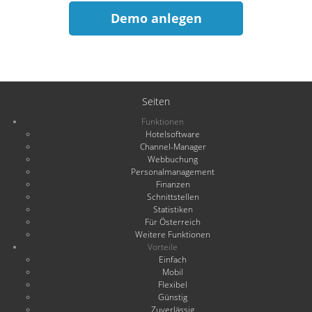
Demo anlegen
Seiten
Funktionen
Hotelsoftware
Channel-Manager
Webbuchung
Personalmanagement
Finanzen
Schnittstellen
Statistiken
Für Österreich
Weitere Funktionen
Vorteile
Einfach
Mobil
Flexibel
Günstig
Zuverlässig