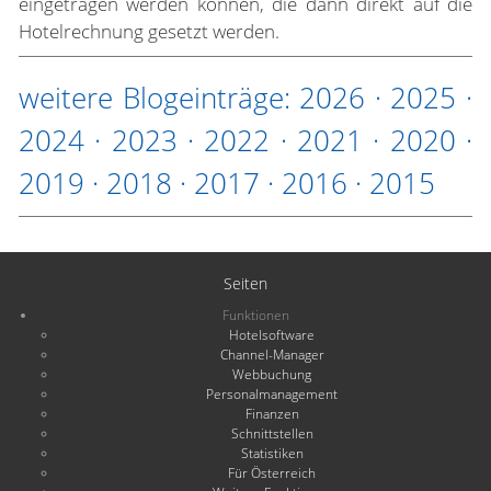
eingetragen werden können, die dann direkt auf die
Hotelrechnung gesetzt werden.
weitere Blogeinträge:
2026
·
2025
·
2024
·
2023
·
2022
·
2021
·
2020
·
2019
·
2018
·
2017
·
2016
·
2015
Seiten
Funktionen
Hotelsoftware
Channel-Manager
Webbuchung
Personalmanagement
Finanzen
Schnittstellen
Statistiken
Für Österreich