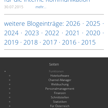
30.07.2015
mehr...
weitere Blogeinträge:
2026
·
2025
·
2024
·
2023
·
2022
·
2021
·
2020
·
2019
·
2018
·
2017
·
2016
·
2015
Seiten
Funktionen
Hotelsoftware
Channel-Manager
Webbuchung
Personalmanagement
Finanzen
Schnittstellen
Statistiken
Für Österreich