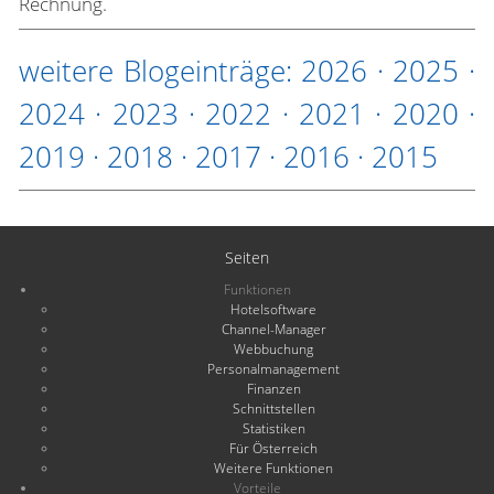
Rechnung.
weitere Blogeinträge:
2026
·
2025
·
2024
·
2023
·
2022
·
2021
·
2020
·
2019
·
2018
·
2017
·
2016
·
2015
Seiten
Funktionen
Hotelsoftware
Channel-Manager
Webbuchung
Personalmanagement
Finanzen
Schnittstellen
Statistiken
Für Österreich
Weitere Funktionen
Vorteile