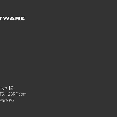
ungen
MTS, 123RF.com
tware KG