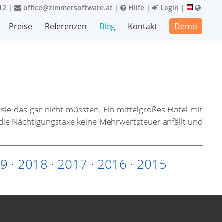
12
|
office@zimmersoftware.at
|
Hilfe
|
Login
|
Preise
Referenzen
Blog
Kontakt
Demo
sie das gar nicht müssten. Ein mittelgroßes Hotel mit
 die Nächtigungstaxe keine Mehrwertsteuer anfällt und
19
·
2018
·
2017
·
2016
·
2015