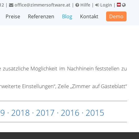
12
|
office@zimmersoftware.at
|
Hilfe
|
Login
|
Preise
Referenzen
Blog
Kontakt
Demo
usätzliche Möglichkeit im Nachhinein feststellen zu
rweiterte Einstellungen“, Zeile „Zimmer auf Gästeblatt“
19
·
2018
·
2017
·
2016
·
2015