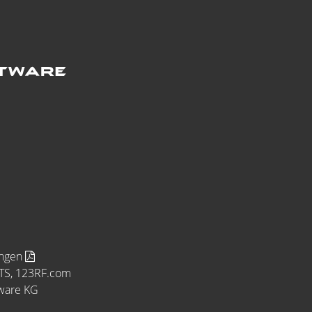
ungen
MTS, 123RF.com
tware KG