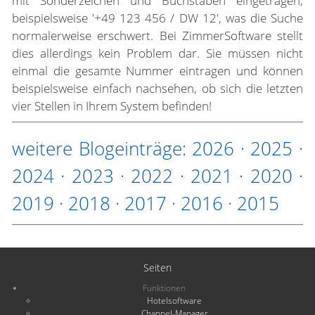
mit Sonderzeichen und Buchstaben eingetragen,
beispielsweise '+49 123 456 / DW 12', was die Suche
normalerweise erschwert. Bei ZimmerSoftware stellt
dies allerdings kein Problem dar. Sie müssen nicht
einmal die gesamte Nummer eintragen und können
beispielsweise einfach nachsehen, ob sich die letzten
vier Stellen in Ihrem System befinden!
weitere Blogeinträge:
2026
·
2025
·
2024
·
2023
·
2022
·
2021
·
2020
·
2019
·
2018
·
2017
·
2016
·
2015
Seiten
Funktionen
Hotelsoftware
Channel-Manager