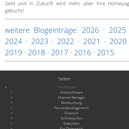
Geld und in Zukunft wird mehr über Ihre Homepa
gebucht!
weitere Blogeinträge:
2026
·
2025
2024
·
2023
·
2022
·
2021
·
2020
2019
·
2018
·
2017
·
2016
·
2015
Seiten
Funktionen
Hotelsoftware
Channel-Manager
Webbuchung
Personalmanagement
Finanzen
Schnittstellen
Statistiken
Für Österreich