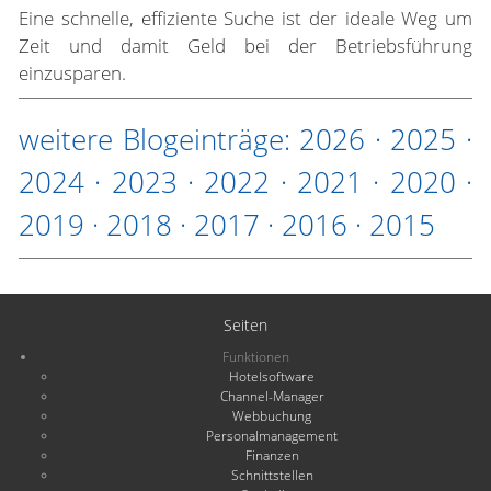
Eine schnelle, effiziente Suche ist der ideale Weg um
Zeit und damit Geld bei der Betriebsführung
einzusparen.
weitere Blogeinträge:
2026
·
2025
·
2024
·
2023
·
2022
·
2021
·
2020
·
2019
·
2018
·
2017
·
2016
·
2015
Seiten
Funktionen
Hotelsoftware
Channel-Manager
Webbuchung
Personalmanagement
Finanzen
Schnittstellen