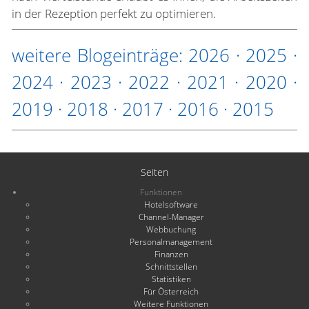
in der Rezeption perfekt zu optimieren.
weitere Blogeinträge:
2026
·
2025
·
2024
·
2023
·
2022
·
2021
·
2020
·
2019
·
2018
·
2017
·
2016
·
2015
Seiten
Funktionen
Hotelsoftware
Channel-Manager
Webbuchung
Personalmanagement
Finanzen
Schnittstellen
Statistiken
Für Österreich
Weitere Funktionen