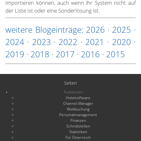
importieren können, auch wenn Ihr System nicht auf
der Liste ist oder eine Sonderlösung ist.
weitere Blogeinträge:
2026
·
2025
·
2024
·
2023
·
2022
·
2021
·
2020
·
2019
·
2018
·
2017
·
2016
·
2015
Seiten
Funktionen
Hotelsoftware
Channel-Manager
Webbuchung
Personalmanagement
Finanzen
Schnittstellen
Statistiken
Für Österreich