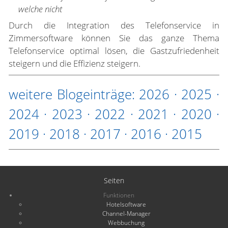
welche nicht
Durch die Integration des Telefonservice in
Zimmersoftware können Sie das ganze Thema
Telefonservice optimal lösen, die Gastzufriedenheit
steigern und die Effizienz steigern.
weitere Blogeinträge:
2026
·
2025
·
2024
·
2023
·
2022
·
2021
·
2020
·
2019
·
2018
·
2017
·
2016
·
2015
Seiten
Funktionen
Hotelsoftware
Channel-Manager
Webbuchung