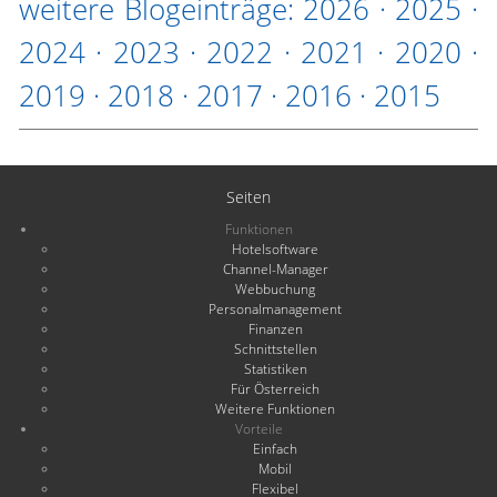
weitere Blogeinträge:
2026
·
2025
·
2024
·
2023
·
2022
·
2021
·
2020
·
2019
·
2018
·
2017
·
2016
·
2015
Seiten
Funktionen
Hotelsoftware
Channel-Manager
Webbuchung
Personalmanagement
Finanzen
Schnittstellen
Statistiken
Für Österreich
Weitere Funktionen
Vorteile
Einfach
Mobil
Flexibel