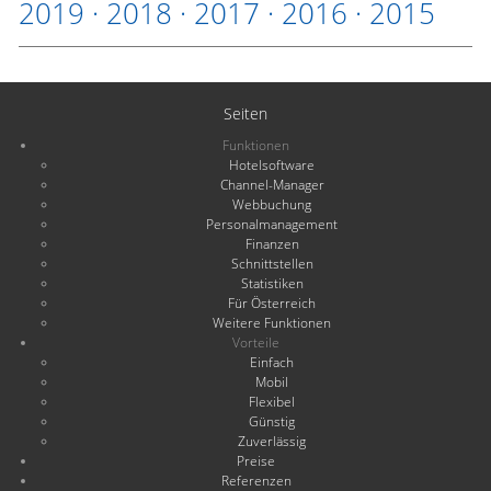
2019
·
2018
·
2017
·
2016
·
2015
Seiten
Funktionen
Hotelsoftware
Channel-Manager
Webbuchung
Personalmanagement
Finanzen
Schnittstellen
Statistiken
Für Österreich
Weitere Funktionen
Vorteile
Einfach
Mobil
Flexibel
Günstig
Zuverlässig
Preise
Referenzen