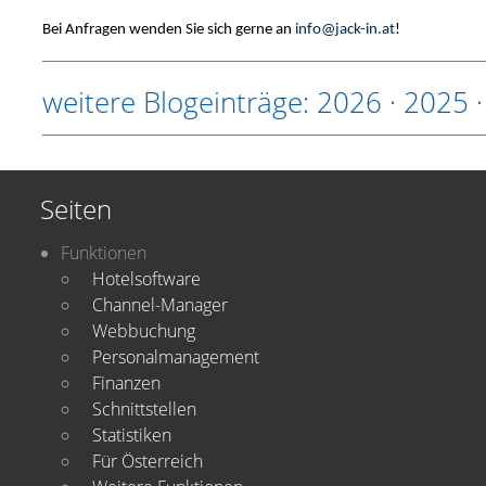
Bei Anfragen wenden Sie sich gerne an
info@jack-in.at
!
weitere Blogeinträge:
2026
·
2025
Seiten
Funktionen
Hotelsoftware
Channel-Manager
Webbuchung
Personalmanagement
Finanzen
Schnittstellen
Statistiken
Für Österreich