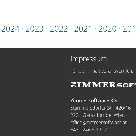
·
2024
·
2023
·
2022
·
2021
·
2020
·
20
Impressum
Für den Inhalt verantwortlich:
Zimmersoftware KG
Stammersdorfer Str. 420/16
2201 Gerasdorf bei Wien
office@zimmersoftware.at
+43 2246 5 1212