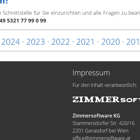
en?
chnittstelle für Sie einzurichten und alle Fragen zu bea
49 5321 77 99 0 99
.
·
2024
·
2023
·
2022
·
2021
·
2020
·
20
Impressum
Für den Inhalt verantwortlich:
Zimmersoftware KG
Stammersdorfer Str. 420/16
2201 Gerasdorf bei Wien
office@zimmersoftware.at