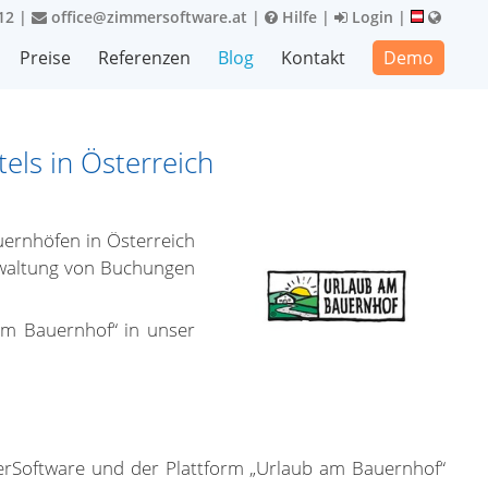
12
|
office@zimmersoftware.at
|
Hilfe
|
Login
|
Preise
Referenzen
Blog
Kontakt
Demo
els in Österreich
uernhöfen in Österreich
erwaltung von Buchungen
am Bauernhof“ in unser
merSoftware und der Plattform „Urlaub am Bauernhof“