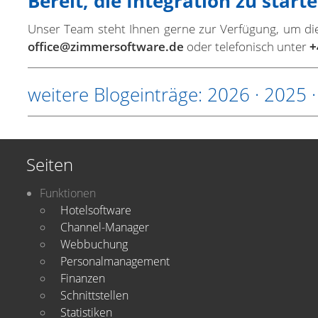
Bereit, die Integration zu start
Unser Team steht Ihnen gerne zur Verfügung, um die S
office@zimmersoftware.de
oder telefonisch unter
+
weitere Blogeinträge:
2026
·
2025
Seiten
Funktionen
Hotelsoftware
Channel-Manager
Webbuchung
Personalmanagement
Finanzen
Schnittstellen
Statistiken