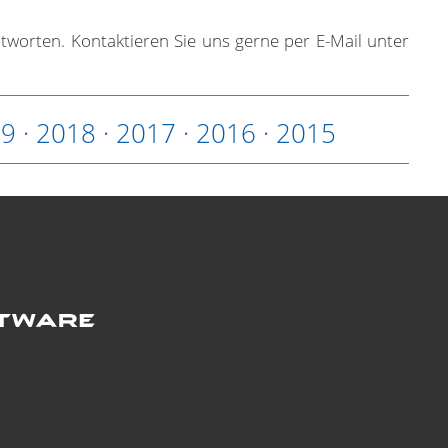
ntworten. Kontaktieren Sie uns gerne per E-Mail unter
19
·
2018
·
2017
·
2016
·
2015