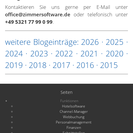
Kontaktieren Sie uns gerne per E-Mail unter
office@zimmersoftware.de
oder telefonisch unter
+49 5321 77 99 0 99
.
weitere Blogeinträge:
2026
·
2025
·
2024
·
2023
·
2022
·
2021
·
2020
·
2019
·
2018
·
2017
·
2016
·
2015
Seiten
Funktionen
Hotelsoftware
Channel-Manager
Webbuchung
Personalmanagement
Finanzen
Schnittstellen