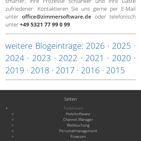
smarter, Ihre Prozesse schlanker und Ihre Gäste
zufriedener. Kontaktieren Sie uns gerne per E-Mail
unter
office@zimmersoftware.de
oder telefonisch
unter
+49 5321 77 99 0 99
.
weitere Blogeinträge:
2026
·
2025
·
2024
·
2023
·
2022
·
2021
·
2020
·
2019
·
2018
·
2017
·
2016
·
2015
Seiten
Funktionen
Hotelsoftware
Channel-Manager
Webbuchung
Personalmanagement
Finanzen