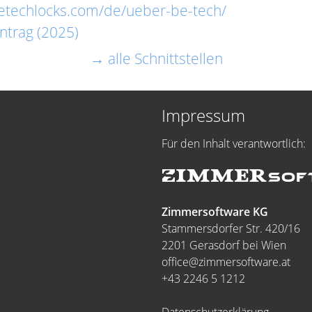
betechlocks.com/de/ueber-be-tech/
ntrag (2025)
→ alle Schnittstellen
Impressum
Für den Inhalt verantwortlich:
Zimmersoftware KG
Stammersdorfer Str. 420/16
2201 Gerasdorf bei Wien
office@zimmersoftware.at
+43 2246 5 1212