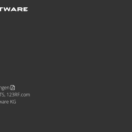
ungen
MTS, 123RF.com
tware KG