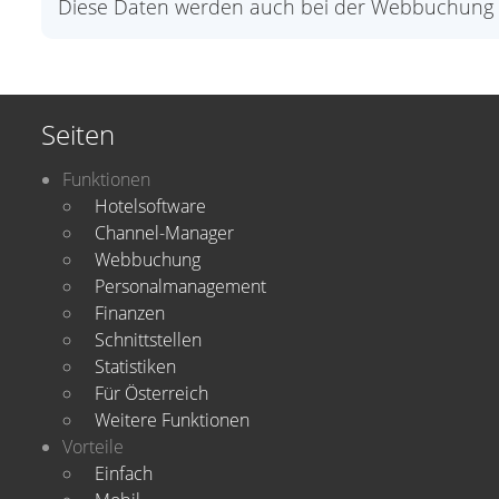
Diese Daten werden auch bei der Webbuchung 
Seiten
Funktionen
Hotelsoftware
Channel-Manager
Webbuchung
Personalmanagement
Finanzen
Schnittstellen
Statistiken
Für Österreich
Weitere Funktionen
Vorteile
Einfach