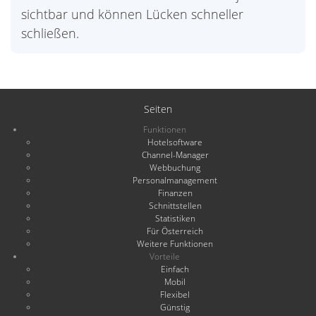
sichtbar und können Lücken schneller
schließen.
Seiten
Funktionen
Hotelsoftware
Channel-Manager
Webbuchung
Personalmanagement
Finanzen
Schnittstellen
Statistiken
Für Österreich
Weitere Funktionen
Vorteile
Einfach
Mobil
Flexibel
Günstig